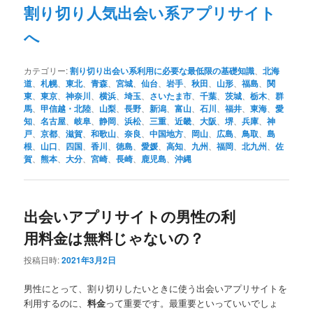
割り切り人気出会い系アプリサイト
へ
カテゴリー:
割り切り出会い系利用に必要な最低限の基礎知識
、
北海
道
、
札幌
、
東北
、
青森
、
宮城
、
仙台
、
岩手
、
秋田
、
山形
、
福島
、
関
東
、
東京
、
神奈川
、
横浜
、
埼玉
、
さいたま市
、
千葉
、
茨城
、
栃木
、
群
馬
、
甲信越・北陸
、
山梨
、
長野
、
新潟
、
富山
、
石川
、
福井
、
東海
、
愛
知
、
名古屋
、
岐阜
、
静岡
、
浜松
、
三重
、
近畿
、
大阪
、
堺
、
兵庫
、
神
戸
、
京都
、
滋賀
、
和歌山
、
奈良
、
中国地方
、
岡山
、
広島
、
鳥取
、
島
根
、
山口
、
四国
、
香川
、
徳島
、
愛媛
、
高知
、
九州
、
福岡
、
北九州
、
佐
賀
、
熊本
、
大分
、
宮崎
、
長崎
、
鹿児島
、
沖縄
出会いアプリサイトの男性の利
用料金は無料じゃないの？
投稿日時:
2021年3月2日
男性にとって、割り切りしたいときに使う出会いアプリサイトを
利用するのに、
料金
って重要です。最重要といっていいでしょ