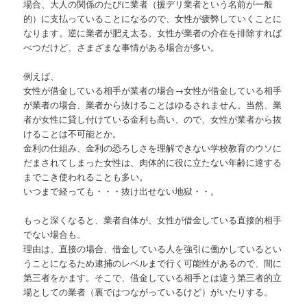
場合、大人の関係のたびに業者（援デリ業者という名前が一般
的）に支払っていることになるので、女性が疲弊していくことに
なります。逆に業者が肥え太る。女性が業者の介在を排除すれば
べつだけど、さまざまな事情がある場合が多い。
例えば、
女性が借金している相手が業者の場合→女性が借金している相手
が業者の場合、業者から抜けることはゆるされません。当然、業
者が女性に貸し付けている金利も高い、ので、女性が業者から抜
けることは不可能とか。
金利の仕組み、金利の恐ろしさを理解できない学校教育のウソに
だまされてしまった女性は、肉体的に役に立たない年齢に達する
までこき使われることも多い。
いつまで経っても・・・抜け出せない地獄・・。
もっと深くなると、業者自体が、女性が借金している直接的相手
でない場合も。
理由は、直接の場合、借金している人を強引に働かしているとい
うことになるため逮捕のレベルまで行く可能性があるので、間に
第三者をかます。そこで、借金している相手とは違う第三者的立
場としての業者（裏ではつながっているけど）がいたりする。