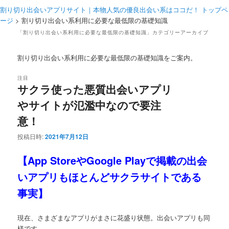
メ
割り切り出会いアプリサイト｜本物人気の優良出会い系はココだ！ トップペ
ニ
ージ
>
割り切り出会い系利用に必要な最低限の基礎知識
ュ
「
割り切り出会い系利用に必要な最低限の基礎知識
」カテゴリーアーカイブ
ー
割り切り出会い系利用に必要な最低限の基礎知識をご案内。
注目
サクラ使った悪質出会いアプリ
やサイトが氾濫中なので要注
意！
投稿日時:
2021年7月12日
【App StoreやGoogle Playで掲載の出会
いアプリもほとんどサクラサイトである
事実】
現在、さまざまなアプリがまさに花盛り状態。出会いアプリも同
様です。