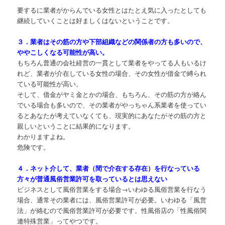
要するに業者がからんでいる女性とはたとえ気に入ったとしても
継続していくことは好ましくはないということです。
３．業者はその筋の方や下部組織などの関係者の方も多いので、
ややこしくなる可能性が高い。
もちろん普通の会社経営の一貫として業者をやってる人もいるけ
れど、業者が介在している女性の場合、その女性が借金で縛られ
ている可能性が高い。
そして、借金がヤミ金とかの場合、もちろん、その筋の方が絡ん
でいる場合も多いので、その業者がやっちゃん系業者を使ってい
るとあなたが考えていなくても、現実的にあなたがその筋の方と
親しいということに結果的になります。
わかりますよね。
危険です。
４．ネット介して、業者（間で介在する存在）を行なっている
方々が普通風俗営業許可を取っているとは思えない
ビジネスとして風俗営業をする場合→いわゆる風俗営業を行なう
場合、通常その業者には、風俗営業許可が必要。いわゆる「風営
法」が絡むので風俗営業許可が必要です。性風俗店の「性風俗関
連特殊営業」ってやつです。