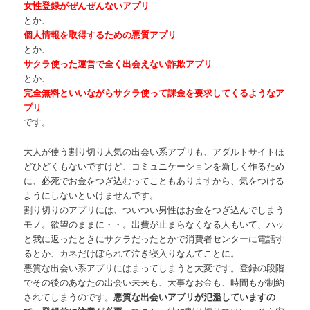
女性登録がぜんぜんないアプリ
とか、
個人情報を取得するための悪質アプリ
とか、
サクラ使った運営で全く出会えない詐欺アプリ
とか、
完全無料といいながらサクラ使って課金を要求してくるようなア
プリ
です。
大人が使う割り切り人気の出会い系アプリも、アダルトサイトほ
どひどくもないですけど、コミュニケーションを新しく作るため
に、必死でお金をつぎ込むってこともありますから、気をつける
ようにしないといけませんです。
割り切りのアプリには、ついつい男性はお金をつぎ込んでしまう
モノ。欲望のままに・・。出費が止まらなくなる人もいて、ハッ
と我に返ったときにサクラだったとかで消費者センターに電話す
るとか、カネだけぼられて泣き寝入りなんてことに。
悪質な出会い系アプリにはまってしまうと大変です。登録の段階
でその後のあなたの出会い未来も、大事なお金も、時間もが制約
されてしまうのです。
悪質な出会いアプリが氾濫していますの