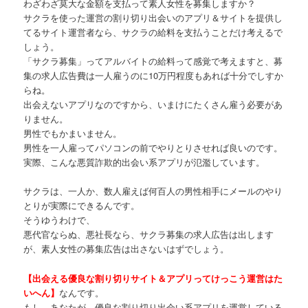
わざわざ莫大な金額を支払って素人女性を募集しますか？
サクラを使った運営の割り切り出会いのアプリ＆サイトを提供し
てるサイト運営者なら、サクラの給料を支払うことだけ考えるで
しょう。
「サクラ募集」ってアルバイトの給料って感覚で考えますと、募
集の求人広告費は一人雇うのに10万円程度もあれば十分でしすか
らね。
出会えないアプリなのですから、いまけにたくさん雇う必要があ
りません。
男性でもかまいません。
男性を一人雇ってパソコンの前でやりとりさせれば良いのです。
実際、こんな悪質詐欺的出会い系アプリが氾濫しています。
サクラは、一人か、数人雇えば何百人の男性相手にメールのやり
とりが実際にできるんです。
そうゆうわけで、
悪代官ならぬ、悪社長なら、サクラ募集の求人広告は出します
が、素人女性の募集広告は出さないはずでしょう。
【出会える優良な割り切りサイト＆アプリってけっこう運営はた
いへん】
なんです。
もし、あなたが、優良な割り切り出会い系アプリを運営している