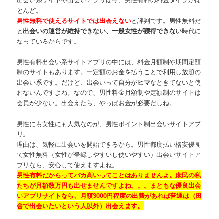
とんど。
男性無料で使えるサイトでは出会えない
と評判です。男性無料だ
と
出会いの運営が維持できない、一般女性が獲得できない
時代に
なっているからです。
男性有料出会い系サイトアプリの中には、料金月額制や期間定額
制のサイトもあります。一定額のお金を払うことで利用し放題の
出会い系です。だけど、出会いって自分が
ヒマ
なときでないと使
わないんですよね。なので、男性料金月額制や定額制のサイトは
会員が少ない。出会えたら、やっぱお金が必要だしね。
男性にも女性にも人気なのが、男性ポイント制出会いサイトアプ
リ。
理由は、気軽に出会いを開始できるから。男性都度払い格安優良
で女性無料（女性が登録しやすいし使いやすい）出会いサイトア
プリなら、安心して使えますよね。
男性有料だからってバカ高いってことはありませんよ。庶民の私
たちが月額数万円も出せませんですよね。。。まともな優良出会
いアプリサイトなら、月額3000円程度の出費があれば普通は（田
舎で出会いたいという人以外）出会えます。