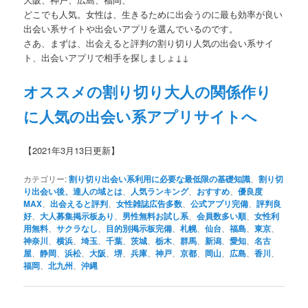
どこでも人気。女性は、生きるために出会うのに最も効率が良い
出会い系サイトや出会いアプリを選んでいるのです。
さあ、まずは、出会えると評判の割り切り人気の出会い系サイ
ト、出会いアプリで相手を探しましょ↓↓
オススメの割り切り大人の関係作り
に人気の出会い系アプリサイトへ
【2021年3月13日更新】
カテゴリー:
割り切り出会い系利用に必要な最低限の基礎知識
、
割り切
り出会い後、達人の域とは
、
人気ランキング
、
おすすめ
、
優良度
MAX
、
出会えると評判
、
女性雑誌広告多数
、
公式アプリ完備
、
評判良
好
、
大人募集掲示板あり
、
男性無料お試し系
、
会員数多い順
、
女性利
用無料
、
サクラなし
、
目的別掲示板完備
、
札幌
、
仙台
、
福島
、
東京
、
神奈川
、
横浜
、
埼玉
、
千葉
、
茨城
、
栃木
、
群馬
、
新潟
、
愛知
、
名古
屋
、
静岡
、
浜松
、
大阪
、
堺
、
兵庫
、
神戸
、
京都
、
岡山
、
広島
、
香川
、
福岡
、
北九州
、
沖縄