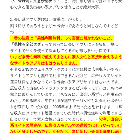
で、登録前に注意が必要
ってこと。特に割り切りではいっそう安
心できる優良出会い系アプリを使うことが絶対大事。
出会い系アプリ選びは、慎重に、が大切。
割り切りであろうとまじめ出会いであろうと同じなんですけど
ね・・・。
一番の注意は「男性利用無料」って言葉に引かれないこと。
「男性も全部タダ」
って言って出会いアプリに人を集め、飛ばし
サイトでサクラ使って課金してくるのが最も多い手口です。
いまどき男性無料で使えてまともに素人女性と直接出会えるよう
なサイトやアプリはもはやありません。
有名なSNSのフェイスブックのように大規模に広告収入があると
サイトもアプリも無料で利用できるんだけど、広告収入でサイト
運営経費をまかなっている出会い系アプリサイトはないのです。
広告収入で出会いをマッチングさせるビジネスモデルは、もはや
完全に破たんしています。（ちなみに、出会い系ずっと利用者の
わたしの知る限り、男性利用が無料で一般女性と出会えた出会い
系が存在していたのは、2005年頃までだったと思われます。→広
告収入だけでサイト運営できていた時代→男性無料で利用できる
出会いサイトで素人女性と出会えてました。。。）
で今、出会い
系サイトの歴史が、広告収入モデルでの運営ではもうやっていけ
ないと証明したのです。なぜなら、常に新しい会員を募集し続け