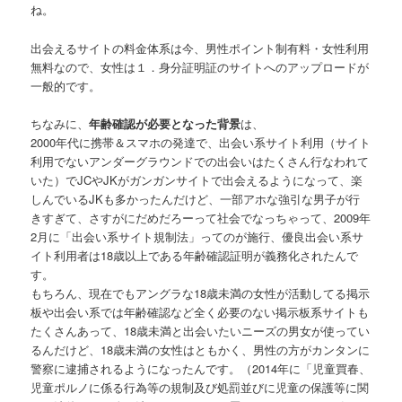
ね。
出会えるサイトの料金体系は今、男性ポイント制有料・女性利用
無料なので、女性は１．身分証明証のサイトへのアップロードが
一般的です。
ちなみに、
年齢確認が必要となった背景
は、
2000年代に携帯＆スマホの発達で、出会い系サイト利用（サイト
利用でないアンダーグラウンドでの出会いはたくさん行なわれて
いた）でJCやJKがガンガンサイトで出会えるようになって、楽
しんでいるJKも多かったんだけど、一部アホな強引な男子が行
きすぎて、さすがにだめだろーって社会でなっちゃって、2009年
2月に「出会い系サイト規制法」ってのが施行、優良出会い系サ
イト利用者は18歳以上である年齢確認証明が義務化されたんで
す。
もちろん、現在でもアングラな18歳未満の女性が活動してる掲示
板や出会い系では年齢確認など全く必要のない掲示板系サイトも
たくさんあって、18歳未満と出会いたいニーズの男女が使ってい
るんだけど、18歳未満の女性はともかく、男性の方がカンタンに
警察に逮捕されるようになったんです。（2014年に「児童買春、
児童ポルノに係る行為等の規制及び処罰並びに児童の保護等に関