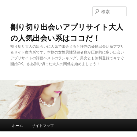
メ
サ
イ
ブ
検
ン
コ
索
コ
ン
割り切り出会いアプリサイト大人
ン
テ
の人気出会い系はココだ！
テ
ン
ン
ツ
割り切り大人の出会いに人気で出会えると評判の優良出会い系アプリ
ツ
へ
＆サイト案内所です。本物の女性男性登録者数が圧倒的に多い出会い
へ
移
アプリサイトの評価ベストのランキング。男女とも無料登録で今すぐ
移
動
開始OK。さあ割り切った大人の関係を始めましょう！
動
メ
ホーム
サイトマップ
イ
ン