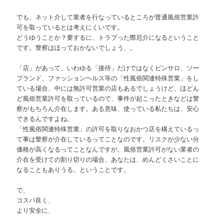
でも、ネット介して業者を行なっているところが普通風俗営業許
可を取っているとは考えにくいです。
どうゆうことか？要するに、トラブった際厄介になるということ
です。警察はほっておかないでしょう、。
「店」があって、いわゆる「接待」だけではなくピンサロ、ソー
プランド、ファッションヘルス等の「性風俗関連特殊営業」をし
ている場合、中には無許可営業の店もあるでしょうけど、ほどん
ど風俗営業許可を取っているので、事件が起こったときなどは警
察がもちろん介在します。ある意味、使っている私たちは、安心
できるんですよね。
「性風俗関連特殊営業」の許可を取りなおかつ店を構えているっ
て事は警察が介在しているってことなのです。リスクが少ない分
価格が高くなるってことなんですが。風俗営業許可がない業者の
介在を受けての割り切りの場合、あなたは、めんどくさいことに
なることもありうる。ということです。
で、
コスパ良く、
より安全に、