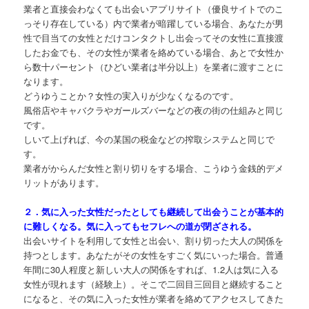
業者と直接会わなくても出会いアプリサイト（優良サイトでのこ
っそり存在している）内で業者が暗躍している場合、あなたが男
性で目当ての女性とだけコンタクトし出会ってその女性に直接渡
したお金でも、その女性が業者を絡めている場合、あとで女性か
ら数十パーセント（ひどい業者は半分以上）を業者に渡すことに
なります。
どうゆうことか？女性の実入りが少なくなるのです。
風俗店やキャバクラやガールズバーなどの夜の街の仕組みと同じ
です。
しいて上げれば、今の某国の税金などの搾取システムと同じで
す。
業者がからんだ女性と割り切りをする場合、こうゆう金銭的デメ
リットがあります。
２．気に入った女性だったとしても継続して出会うことが基本的
に難しくなる。気に入ってもセフレへの道が閉ざされる。
出会いサイトを利用して女性と出会い、割り切った大人の関係を
持つとします。あなたがその女性をすごく気にいった場合。普通
年間に30人程度と新しい大人の関係をすれば、1.2人は気に入る
女性が現れます（経験上）。そこで二回目三回目と継続すること
になると、その気に入った女性が業者を絡めてアクセスしてきた