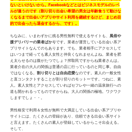
ないといけないから。Facebookなどとはビジネスモデルのレベ
ルが違うのです（割り切り出会い希望の男女は年齢食うて動けな
くなるまで出会いアプリやサイト利用を継続するけど、まじめ目
的で出会ったら退会するから、です）。
ちなみに、いまわずかに残る男性無料で使えるサイトも、
風俗や
援デリバリーの業者ばかり
です。業者が運営している出会い系ア
プリサイトなんてのもあります。でも、業者相手にアクセスして
はいつまで経っても素人女性と仲良くなれませんよね。業者を肥
え太らせるのは腹がたつでしょ？搾取民ですからね業者さんは。
業者介在の大人の関係は普通の店に行っているのと同じ事。自由
ではなくなる。
割り切りとは自由恋愛
なのです。素人の一般女性
と直コンタクトすることが割り切りのモットーです。つねに、素
人。素人女性とアクセスしていればセフレや一緒の温泉旅行への
道も開かれるってものですからね。大人の関係の極地。ワクワク
しますでしょ・・。
男性格安で利用＆女性が無料で大満足している出会い系アプリや
サイトには、たくさんの登録があり、信頼できる出会い系サイト
と言えます。たくさんの素人が登録しているからこそ出会える。
そして、