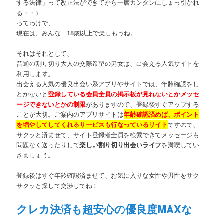
する法律」って改正法ができてから一層カンタンにしょっ引かれ
る・・）
ってわけで、
現在は、みんな、18歳以上で楽しもうね。
それはそれとして、
普通の割り切り大人の交際希望の男女は、出会える人気サイトを
利用します。
出会える人気の優良出会い系アプリやサイトでは、年齢確認をし
とかないと
登録している会員全員の掲示板が見れないとかメッセ
ージできないとかの制限
がありますので、登録後すぐアップする
ことが大切。ご案内のアプリサイトは
年齢確認済めば、ポイント
を増やしてしてくれるサービスも行なっているサイト
ですので、
サクッと済ませて、サイト登録者全員を検索できてメッセージも
問題なく送ったりして
楽しい割り切り出会いライフ
を満喫してい
きましょう。
登録後はすぐ年齢確認済ませて、お気に入りな女性や男性をサク
サクッと探して交渉してね！
クレカ決済も超安心の優良度MAXな