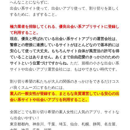
へんなことにならずに、
出会い系サイト使って、出会いアプリ使って、割り切りを楽しく
するために、まずすること。
極力業者を排除してくれる、優良出会い系アプリサイトに登録し
て利用すること。
現在、優良と呼ばれている出会い系サイトアプリの運営会社は、
警察との密接に連携しているサイトがほとんどなので基本的には
安心して使って大丈夫。もちろんサイト自体が風営法の許可を得
ていることはありません。あくまで自由恋愛のきっかけのための
サイトという位置づけですからね。
ただ、規模の小さな出会い系
サイトや出会いアプリ運営会社には、もはやできない時代です。
割り切り希望の私たちが大人の関係のきっかけをできるだけコス
パ良くスムーズにするためには、
素人の一般女性が登録する、まともな良質運営している安心の出
会い系サイトや出会いアプリを利用すること。
全国どこでも割り切り希望の素人女性に人気のアプリ、サイトな
ら出会いやすい！
東京都都内、神奈川、千葉、埼玉、仙台、札幌、静岡、名古屋、
大阪、神戸、広島、福岡、