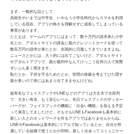
まず、一般的な話として、
高校生やいまでは中学生、いやもう小学生時代からスマホを利用
している現在、アプリの怖さを理解せずに成長してしまっている
事実があります。
たとえば、ゲームのアプリにはまって、数十万円の請求来た小学
生とか、アダルトサイトの課金に親のクレジットカードを使って
数百万円の請求が来たとか、全国的に氾濫してきていますよね。
ニュースとかには、大々的には出てこないけど、アダルトサイト
やアダルトアプリで、親が裁判中なんてけっこう近所の人で実際
ずいぶん多く聞きます。
恥だとか、子供を守るためだとか、世間の体裁を考えてひた隠す
親が多いので表にはあまり出てきませんけどね。
超有名なフェイスブックやLINEなどのアプリは大丈夫で太鼓判
で、大きい有名、もう安心レベル。先日フェスブックのザッカー
バーグが、フェイスブックの機能に「出会い機能」を加える予定
って発言してましたけど、そもそもLINEもFacebookも基本的に
新しい人とのネットワークを作るアプリではありませんからね。
LINEやFacebookは基本的にリアルで知っているとか、自分が所
属している組織で使うとかのSNS。新しく出会ってコミュニケー