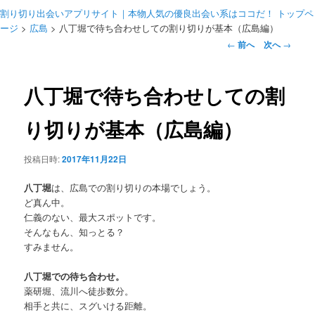
メ
割り切り出会いアプリサイト｜本物人気の優良出会い系はココだ！ トップペ
ニ
ージ
>
広島
>
八丁堀で待ち合わせしての割り切りが基本（広島編）
ュ
投
←
前へ
次へ
→
ー
稿
ナ
ビ
八丁堀で待ち合わせしての割
ゲ
ー
り切りが基本（広島編）
シ
ョ
投稿日時:
2017年11月22日
ン
八丁堀
は、広島での割り切りの本場でしょう。
ど真ん中。
仁義のない、最大スポットです。
そんなもん、知っとる？
すみません。
八丁堀での待ち合わせ。
薬研堀、流川へ徒歩数分。
相手と共に、スグいける距離。